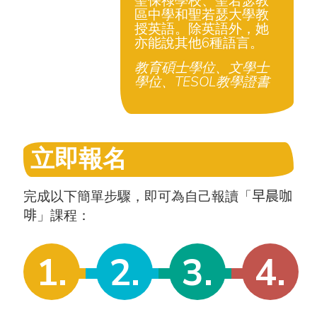
聖保祿學校、聖若瑟教
區中學和聖若瑟大學教
授英語。除英語外，她
亦能說其他6種語言。
教育碩士學位、文學士
學位、TESOL教學證書
立即報名
完成以下簡單步驟，即可為自己報讀「
早晨咖
啡
」課程：
1.
2.
3.
4.