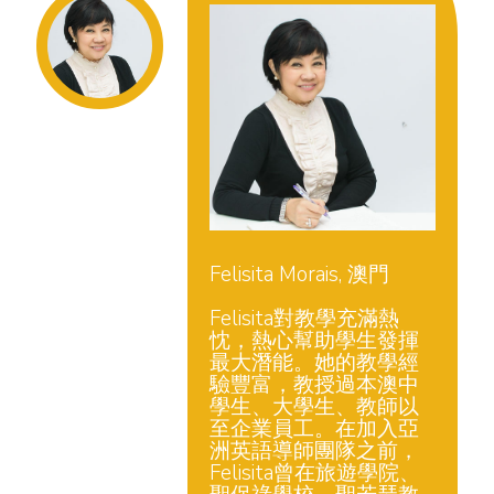
Felisita Morais, 澳門
Felisita對教學充滿熱
忱，熱心幫助學生發揮
最大潛能。她的教學經
驗豐富，教授過本澳中
學生、大學生、教師以
至企業員工。在加入亞
洲英語導師團隊之前，
Felisita曾在旅遊學院、