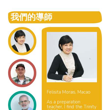
我們的導師
Felisita Morais, Macao
As a preparation
teacher, I find the Trinity