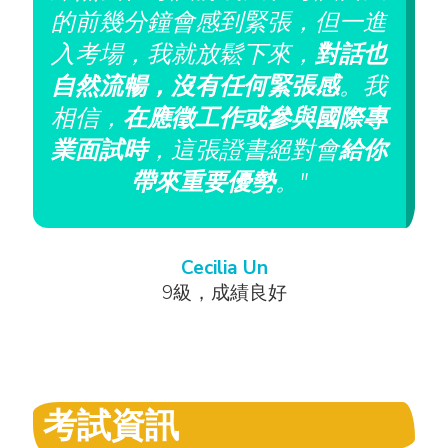
考
的前幾分鐘會感到緊張，但一進
入考場，我就放鬆下來，
對話也
自然流暢，沒有任何緊張感
。我
相信，
在應徵工作或參與國際專
業面試時
，這張證書絕對會
給你
帶來重要優勢
。"
Cecilia Un
9級，成績良好
考試資訊