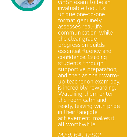
GESE exam to be an
invaluable tool. Its
unique one-to-one
format genuinely
assesses real-life
communication, while
the clear grade
progression builds
essential fluency and
confidence. Guiding
students through
supportive preparation,
and then as their warm-
up teacher on exam day,
is incredibly rewarding.
Watching them enter
the room calm and
ready, leaving with pride
in their tangible
achievement, makes it
all worthwhile.
M.Ed, BA, TESOL