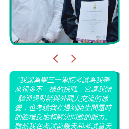
"我認為聖三一學院考試為我帶
而
來很多不一樣的挑戰。它讓我體
教
驗通過對話與外國人交流的感
語
覺，也考驗我在遇到陌生問題時
教
的臨場反應和解決問題的能力。
遞
雖然我在考試前幾天和考試當天