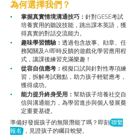
為何選擇我們？
掌握真實情境溝通技巧：
針對GESE考試
培養實用的聽說技能，跳出課本英語，獲
得真實的對話交流能力。
趣味學習體驗：
透過包含故事、勛章、任
務闖關及AI即時反饋的遊戲化學習應用程
式，讓課後練習充滿樂趣！
從容自信應考：
模擬口試與針對性專項練
習，拆解考試難點，助力孩子輕鬆應考，
獲得成功。
能力提升終身受用：
幫助孩子培養社交自
信與溝通能力，為學習進步與個人發展奠
定重要基礎。
準備好發掘孩子的無限潛能了嗎？即刻
聯繫
報名
，見證孩子的矚目蛻變。